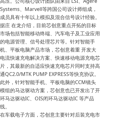
高压。公司核心设计团队由来自 LSI、Agere
Systems、Marvell等跨国公司设计师组成，
成员具有十年以上模拟及混合信号设计经验。
据庄 在龙介绍，目前芯创意重点开拓的目标
市场包括智能移动终端、汽车电子及工业应用
的电源管理、信号处理芯片等。针对智能手
机、平板电脑产品市场，芯创意着重 开发大
电流快速充电解决方案、快速移动电源充电芯
片，其最新的自适应快速充电芯片同时支持高
通QC2.0/MTK PUMP EXPRESS等快充协议。
此外，针对智能手机、平板电脑的CCM镜头
模组的马达驱动方案，芯创意也已开发出了开
环马达驱动IC、OIS闭环马达驱动IC 等产品
线。
在车载电子方面，芯创意主要针对后装充电市
场推出了一系列快速车载充电芯片
（CN451X），特点是具有宽电压输 入范围
（8-40V），是一款高效率CC/CV降压DC/DC