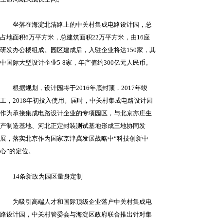
坐落在海淀北清路上的中关村集成电路设计园，总
占地面积6万平方米，总建筑面积22万平方米，由16座
研发办公楼组成。园区建成后，入驻企业将达150家，其
中国际大型设计企业5-8家，年产值约300亿元人民币。
根据规划，设计园将于2016年底封顶，2017年竣
工，2018年初投入使用。届时，中关村集成电路设计园
作为承接集成电路设计企业的专项园区，与北京亦庄生
产制造基地、河北正定封装测试基地形成三地协同发
展，落实北京作为国家京津冀发展战略中“科技创新中
心”的定位。
14条新政为园区量身定制
为吸引高端人才和国际顶级企业落户中关村集成电
路设计园，中关村管委会与海淀区政府联合推出针对集